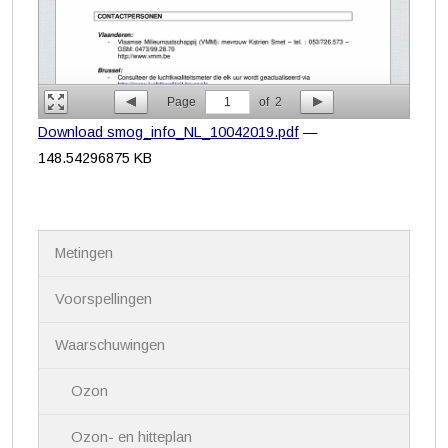
Page
1
of
2
Download smog_info_NL_10042019.pdf
—
148.54296875 KB
N
Metingen
a
v
i
Voorspellingen
g
a
Waarschuwingen
t
i
Ozon
e
Ozon- en hitteplan