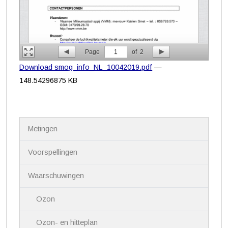
Page
1
of
2
Download smog_info_NL_10042019.pdf
—
148.54296875 KB
N
Metingen
a
v
i
Voorspellingen
g
a
Waarschuwingen
t
i
Ozon
e
Ozon- en hitteplan