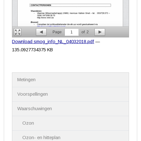
Page
1
of
2
Download smog_info_NL_04032018.pdf
—
135.0927734375 KB
N
Metingen
a
v
i
Voorspellingen
g
a
Waarschuwingen
t
i
Ozon
e
Ozon- en hitteplan