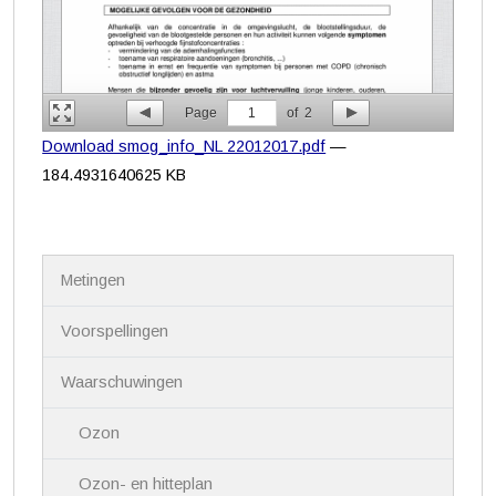
Page
1
of
2
Download smog_info_NL 22012017.pdf
—
184.4931640625 KB
N
Metingen
a
v
i
Voorspellingen
g
a
Waarschuwingen
t
i
Ozon
e
Ozon- en hitteplan