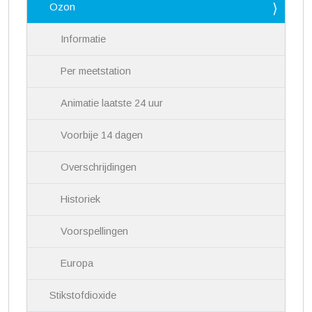
Ozon
t
i
Informatie
e
Per meetstation
Animatie laatste 24 uur
Voorbije 14 dagen
Overschrijdingen
Historiek
Voorspellingen
Europa
Stikstofdioxide