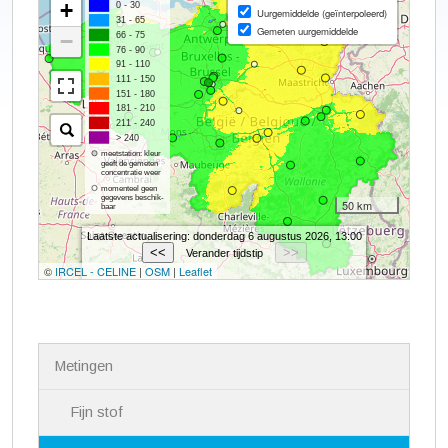
N
Metingen
a
v
i
Fijn stof
g
a