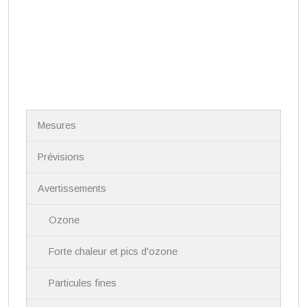
N
Mesures
a
v
i
Prévisions
g
a
Avertissements
t
i
Ozone
o
n
Forte chaleur et pics d'ozone
Particules fines