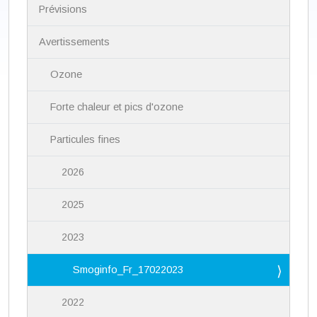
i
Prévisions
g
a
Avertissements
t
i
Ozone
o
n
Forte chaleur et pics d'ozone
Particules fines
2026
2025
2023
Smoginfo_Fr_17022023
2022