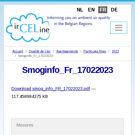
NL
EN
FR
DE
Accueil
Qualité de l'air
Avertissements
Particules fines
2023
Smoginfo_Fr_17022023
Smoginfo_Fr_17022023
Download smog_info_FR_17022023.pdf
—
117.458984375 KB
N
Mesures
a
v