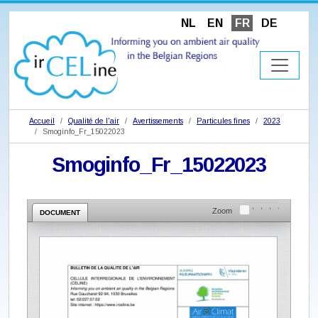
NL
EN
FR
DE
Accueil
Qualité de l'air
Avertissements
Particules fines
2023
Smoginfo_Fr_15022023
Smoginfo_Fr_15022023
Zoom
DOCUMENT