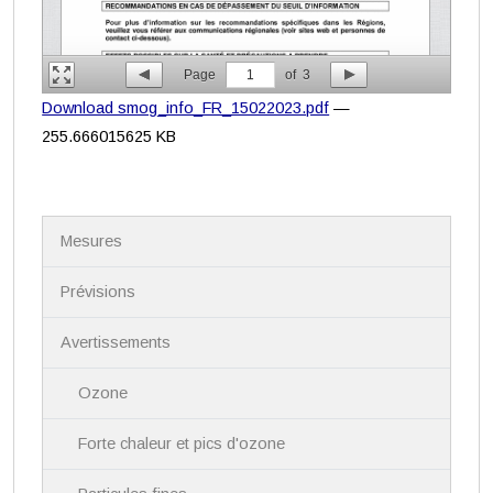
Page
1
of
3
Download smog_info_FR_15022023.pdf
—
255.666015625 KB
N
Mesures
a
v
i
Prévisions
g
a
Avertissements
t
i
Ozone
o
n
Forte chaleur et pics d'ozone