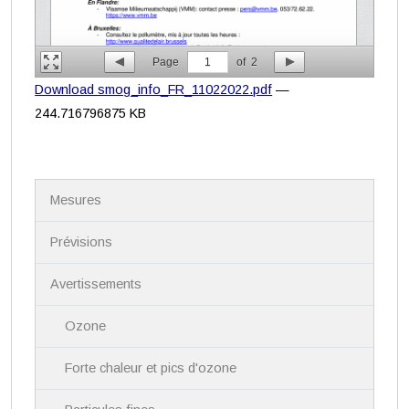
Page
1
of
2
Download smog_info_FR_11022022.pdf
—
244.716796875 KB
N
Mesures
a
v
i
Prévisions
g
a
Avertissements
t
i
Ozone
o
n
Forte chaleur et pics d'ozone