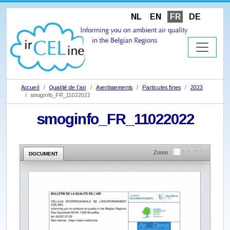
NL
EN
FR
DE
Accueil
Qualité de l'air
Avertissements
Particules fines
2023
smoginfo_FR_11022022
smoginfo_FR_11022022
Zoom
DOCUMENT