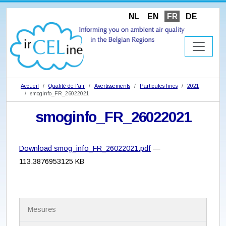
NL
EN
FR
DE
Accueil
Qualité de l'air
Avertissements
Particules fines
2021
smoginfo_FR_26022021
smoginfo_FR_26022021
Download smog_info_FR_26022021.pdf
—
113.3876953125 KB
N
Mesures
a
v