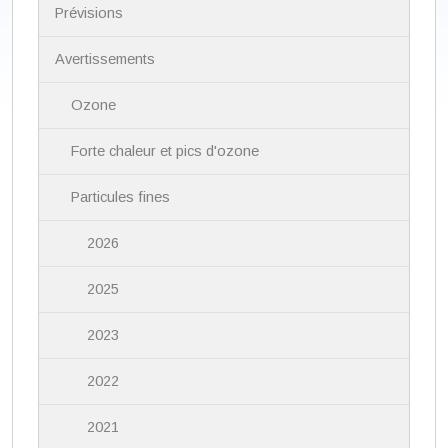
i
Prévisions
g
a
Avertissements
t
i
Ozone
o
n
Forte chaleur et pics d'ozone
Particules fines
2026
2025
2023
2022
2021