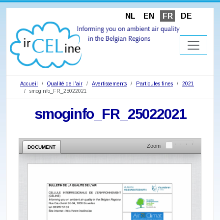
NL
EN
FR
DE
Accueil
Qualité de l'air
Avertissements
Particules fines
2021
smoginfo_FR_25022021
smoginfo_FR_25022021
Zoom
DOCUMENT