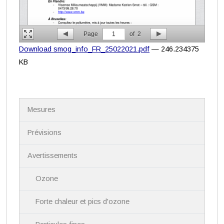
Page
1
of
2
Download smog_info_FR_25022021.pdf
— 246.234375
KB
N
Mesures
a
v
i
Prévisions
g
a
Avertissements
t
i
Ozone
o
n
Forte chaleur et pics d'ozone