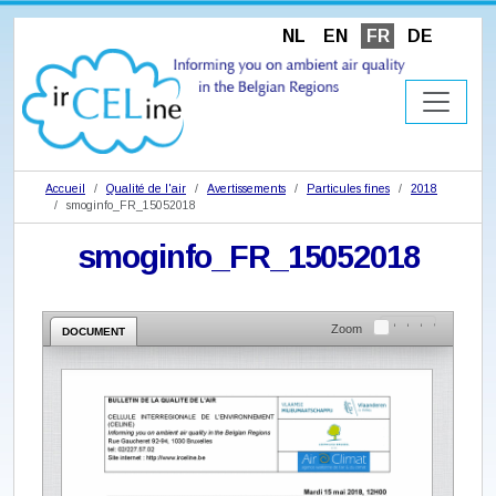
NL
EN
FR
DE
Accueil
Qualité de l'air
Avertissements
Particules fines
2018
smoginfo_FR_15052018
smoginfo_FR_15052018
Zoom
DOCUMENT