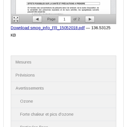
Page
1
of
2
Download smog_info_FR_15052018.pdf
— 136.53125
KB
N
Mesures
a
v
i
Prévisions
g
a
Avertissements
t
i
Ozone
o
n
Forte chaleur et pics d'ozone