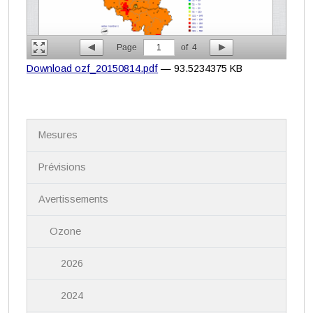
Page
1
of
4
Download ozf_20150814.pdf
— 93.5234375 KB
N
Mesures
a
v
i
Prévisions
g
a
Avertissements
t
i
Ozone
o
n
2026
2024