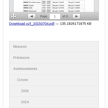
Page
1
of
6
Download ozf_20150704.pdf
— 135.1826171875 KB
N
Mesures
a
v
i
Prévisions
g
a
Avertissements
t
i
Ozone
o
n
2026
2024