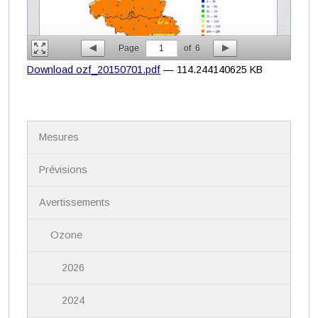
Page
1
of
6
Download ozf_20150701.pdf
— 114.244140625 KB
N
Mesures
a
v
i
Prévisions
g
a
Avertissements
t
i
Ozone
o
n
2026
2024