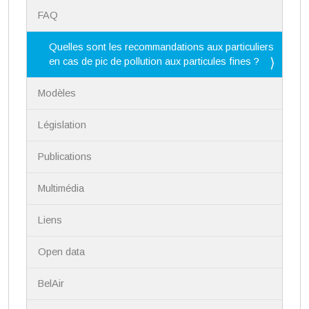
N
FAQ
a
v
i
Quelles sont les recommandations aux particuliers
g
en cas de pic de pollution aux particules fines ?
a
t
Modèles
i
o
n
Législation
Publications
Multimédia
Liens
Open data
BelAir