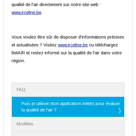
qualité de l'air directement sur notre site web :
www.irceline.be
.
Vous voulez être sûr de disposer d'informations précises
et actualisées ? Visitez
www.irceline.be
ou téléchargez
BelAIR et restez informé sur la qualité de l'air dans votre
région.
N
FAQ
a
v
i
Puis-je utiliser mon application météo pour évaluer
g
la qualité de l'air ?
a
t
Modèles
i
o