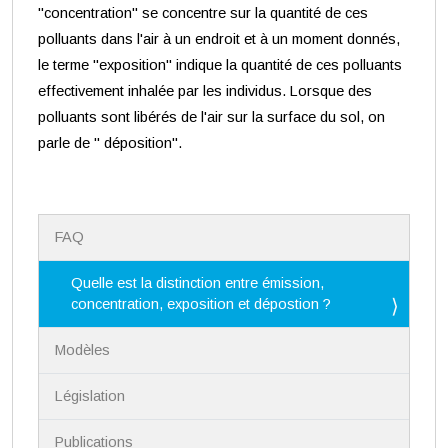
"concentration" se concentre sur la quantité de ces
polluants dans l'air à un endroit et à un moment donnés,
le terme "exposition" indique la quantité de ces polluants
effectivement inhalée par les individus. Lorsque des
polluants sont libérés de l'air sur la surface du sol, on
parle de " déposition".
N
FAQ
a
v
i
Quelle est la distinction entre émission,
g
concentration, exposition et dépostion ?
a
t
Modèles
i
o
n
Législation
Publications