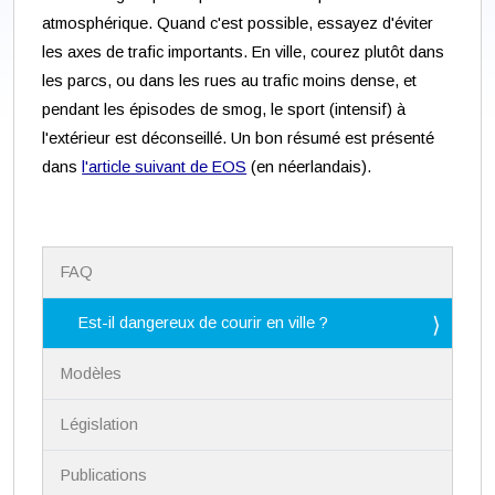
atmosphérique. Quand c'est possible, essayez d'éviter
les axes de trafic importants. En ville, courez plutôt dans
les parcs, ou dans les rues au trafic moins dense, et
pendant les épisodes de smog, le sport (intensif) à
l'extérieur est déconseillé. Un bon résumé est présenté
dans
l'article suivant de EOS
(en néerlandais).
N
FAQ
a
v
i
Est-il dangereux de courir en ville ?
g
a
Modèles
t
i
Législation
o
n
Publications