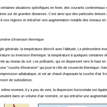
certaines situations spécifiques en hiver, des courants continentaux s
fines sur de grandes distances. C’est ainsi que des particules émise
’à nos régions et entraîner une augmentation notable des niveaux en p
mène d'inversion thermique
gle générale, la température décroît avec l'altitude. Le phénomène inv
rature ou inversion thermique: la température à quelques centaines de 
ée au niveau du sol. Les polluants, qui se dispersent vers le haut en
une "couche d'inversion" qui joue le rôle de couvercle thermique. Dan
ompression adiabatique, et cet air chaud chapeaute la couche d'air fro
ersion de subsidence.
u même moment, il y a peu de vent, la dispersion horizontale est égalem
umulent dans un volume d’air restreint, ce qui entraîne une augmentat