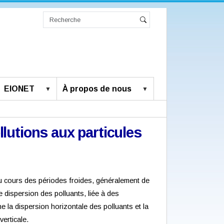
Chercher
par
Recherche
Rechercher
avancée…
EIONET
À propos de nous
lutions aux particules
au cours des périodes froides, généralement de
 dispersion des polluants, liée à des
e la dispersion horizontale des polluants et la
verticale.