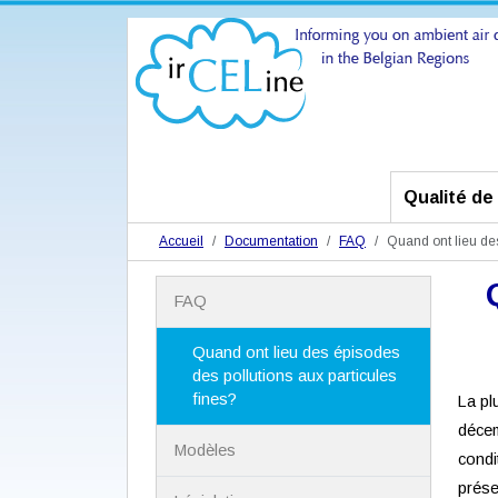
Qualité de l
Accueil
Documentation
FAQ
Quand ont lieu des
N
FAQ
a
v
i
Quand ont lieu des épisodes
g
des pollutions aux particules
a
fines?
La pl
t
décem
i
Modèles
o
condi
n
prése