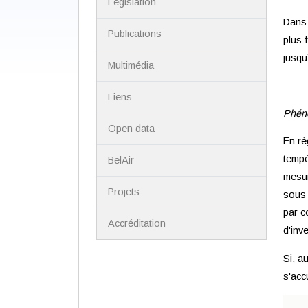
Législation
Dans 
Publications
plus 
jusqu
Multimédia
Liens
Phéno
Open data
En rè
tempé
BelAir
mesur
Projets
sous 
par c
Accréditation
d'inv
Si, a
s'acc