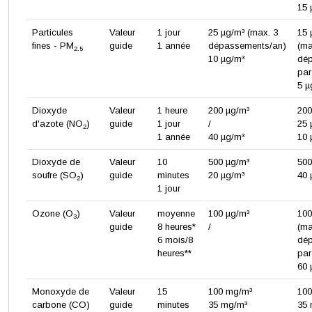
15 
Particules
Valeur
1 jour
25 µg/m³ (max. 3
15
fines - PM
guide
1 année
dépassements/an)
(ma
2.5
10 µg/m³
dé
par
5 µ
Dioxyde
Valeur
1 heure
200 µg/m³
200
d'azote (NO
)
guide
1 jour
/
25 
2
1 année
40 µg/m³
10 
Dioxyde de
Valeur
10
500 µg/m³
500
soufre (SO
)
guide
minutes
20 µg/m³
40 
2
1 jour
Ozone (O
)
Valeur
moyenne
100 µg/m³
10
3
guide
8 heures*
/
(ma
6 mois/8
dé
heures**
par
60 
Monoxyde de
Valeur
15
100 mg/m³
10
carbone (CO)
guide
minutes
35 mg/m³
35