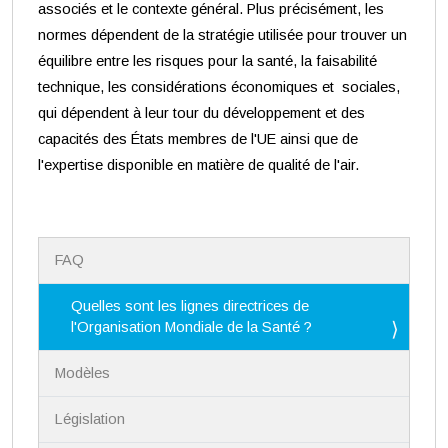
associés et le contexte général. Plus précisément, les
normes dépendent de la stratégie utilisée pour trouver un
équilibre entre les risques pour la santé, la faisabilité
technique, les considérations économiques et sociales,
qui dépendent à leur tour du développement et des
capacités des États membres de l'UE ainsi que de
l'expertise disponible en matière de qualité de l'air.
N
FAQ
a
v
i
Quelles sont les lignes directrices de
g
l'Organisation Mondiale de la Santé ?
a
t
Modèles
i
o
n
Législation