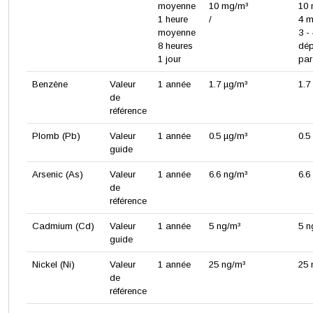
moyenne
10 mg/m³
10
1 heure
/
4 m
moyenne
3 -
8 heures
dé
1 jour
par
Benzène
Valeur
1 année
1.7 µg/m³
1.7
de
référence
Plomb (Pb)
Valeur
1 année
0.5 µg/m³
0.5
guide
Arsenic (As)
Valeur
1 année
6.6 ng/m³
6.6
de
référence
Cadmium (Cd)
Valeur
1 année
5 ng/m³
5 n
guide
Nickel (Ni)
Valeur
1 année
25 ng/m³
25 
de
référence