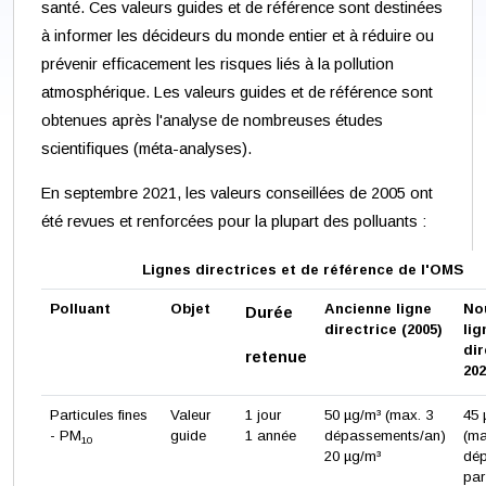
santé. Ces valeurs guides et de référence sont destinées
à informer les décideurs du monde entier et à réduire ou
prévenir efficacement les risques liés à la pollution
atmosphérique. Les valeurs guides et de référence sont
obtenues après l'analyse de nombreuses études
scientifiques (méta-analyses).
En septembre 2021, les valeurs conseillées de 2005 ont
été revues et renforcées pour la plupart des polluants :
Lignes directrices et de référence de l'OMS
Polluant
Objet
Ancienne ligne
No
Durée
directrice (2005)
lig
dir
retenue
20
Particules fines
Valeur
1 jour
50 µg/m³ (max. 3
45
- PM
guide
1 année
dépassements/an)
(ma
10
20 µg/m³
dé
par