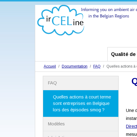
Qualité de l
Accueil
Documentation
FAQ
Quelles actions à 
Q
N
FAQ
a
v
i
Quelles actions à court terme
g
sont entreprises en Belgique
a
lors des épisodes smog ?
Une 
t
insta
i
Modèles
o
Direc
n
mesur