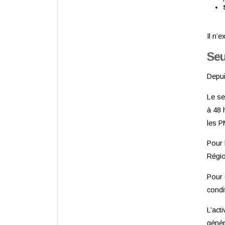
Il n’
Seu
Depui
Le se
à 48 
les P
Pour 
Régio
Pour 
condi
L’act
génér