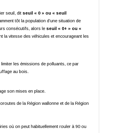
er seuil, dit
seuil « 0 » ou « seuil
amment tôt la population d’une situation de
ours consécutifs, alors le
seuil « 0+ » ou «
nt la vitesse des véhicules et encourageant les
imiter les émissions de polluants, ce par
auffage au bois.
sage son mises en place.
autoroutes de la Région wallonne et de la Région
iries où on peut habituellement rouler à 90 ou