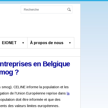
Chercher
par
Recherche
Rechercher
avancée…
EIONET
À propos de nous
entreprises en Belgique
smog ?
s smog). CELINE informe la population et les
igation de l’Union Européenne reprise dans
la
 population doit être informée et que des
ments des valeurs limites européennes.