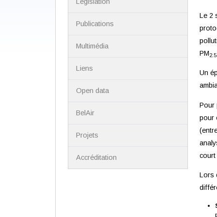
Législation
Le 2 
Publications
proto
pollu
Multimédia
PM
2.5
Liens
Un ép
ambia
Open data
Pour 
BelAir
pour 
(entr
Projets
analy
court
Accréditation
Lors 
diffé