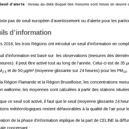
Seuil d’alerte
: niveau au-delà duquel des mesures sont mises en œuvre afi
existe pas de seuil européen d’avertissement ou d’alerte pour les partic
ils d’information
s 2016, les trois Régions ont introduit un seuil d’information en comp
uil d’information est basé sur les observations (mesures des dernièr
heures). Il peut être activé tout au long de l’année. Celui-ci est de 3
M
et de 50 µg/m³ (moyenne glissante sur 24 heures) pour les PM
.
2.5
10
la Région Flamande et la Région Bruxelloise, les concentrations mes
n wallonne, les moyennes sont calculées à partir des stations situé
que ce seuil soit activé, il faut que le seuil (moyenne glissante 24 h
tions météorologiques restent défavorables à la qualité de l’air pour 
ivation de la phase d’information implique de la part de CELINE la diffu
ale concernant :