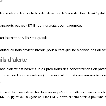
/h.
lice renforce les contrôles de vitesse en Région de Bruxelles-Capitale
ransports publics (STIB) sont gratuits pour la journée.
ket journée de Villo ! est gratuit.
auffer au bois devient interdit (pour autant qu’il ne s’agisse pas du 
ils d’alerte
ase d’alerte est basée sur les prévisions des concentrations en partic
st basé sur les observations). Le seuil d’alerte est commun aux trois
.
hase d’alerte est déclenchée lorsque les prévisions indiquent que les seuils
PM
, 70 µg/m³ ou 50 µg/m³ pour les PM
, devraient être atteints pour une
10
2.5