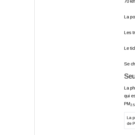
70 km
La po
Les t
Le tic
Se ch
Seu
La ph
qui e
PM
2.5
La p
de 