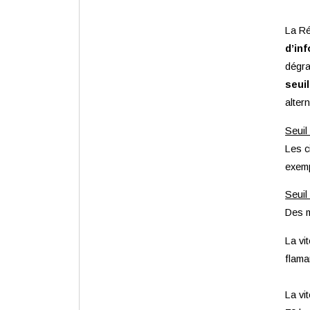
La Ré
d’in
dégra
seuil
alter
Seuil
Les c
exemp
Seuil
Des m
La vi
flama
La vi