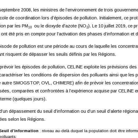
septembre 2008, les ministres de l’environnement de trois gouvernem
cole de coordination lors d’épisodes de pollution. Initialement, ce pr
tion par les PM
ou le dioxyde d'azote (NO
). Le 10 juillet 2019, ce
10
2
ont été pris en compte pour l'activation des phases d’information et 
isode de pollution est une période au cours de laquelle les concentrat
nt risquent de dépasser les seuils définis par les Régions.
prévoir les épisodes de pollution, CELINE exploite les prévisions
caractériser les conditions de dispersion des polluants ainsi que le
e autre SMOGSTOP, OVL, CHIMERE) afin de prévoir les concentration
sées, comparées et confrontées à l’expérience acquise par CELINE en m
 terme (quelques jours).
d’un dépassement du seuil d’information ou d’un seuil d’alerte régiona
rées selon les Régions.
Seuil d’information
: niveau au-delà duquel la population doit être informé
polluants;