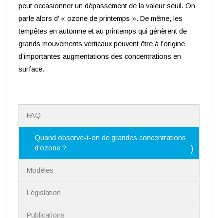
peut occasionner un dépassement de la valeur seuil. On
parle alors d’ « ozone de printemps ». De même, les
tempêtes en automne et au printemps qui génèrent de
grands mouvements verticaux peuvent être à l’origine
d’importantes augmentations des concentrations en
surface.
N
FAQ
a
v
i
Quand observe-t-on de grandes concentrations
g
d’ozone ?
a
t
Modèles
i
o
n
Législation
Publications