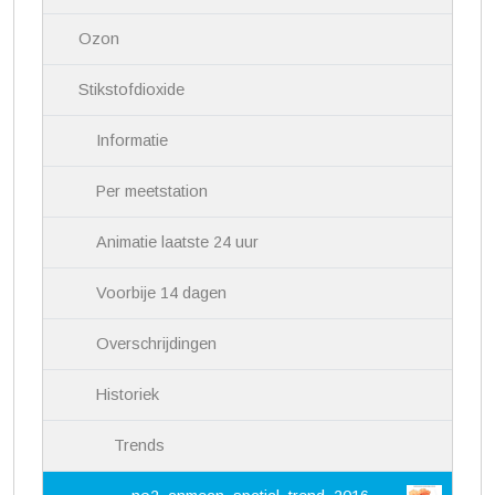
g
a
Ozon
t
i
Stikstofdioxide
e
Informatie
Per meetstation
Animatie laatste 24 uur
Voorbije 14 dagen
Overschrijdingen
Historiek
Trends