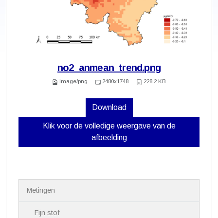
no2_anmean_trend.png
image/png
2480x1748
228.2 KB
Download
Klik voor de volledige weergave van de
afbeelding
N
Metingen
a
v
i
Fijn stof