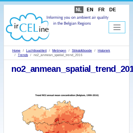
NL
EN
FR
DE
Home
Luchtkwaliteit
Metingen
Stikstofdioxide
Historiek
Trends
no2_anmean_spatial_trend_2016
no2_anmean_spatial_trend_20