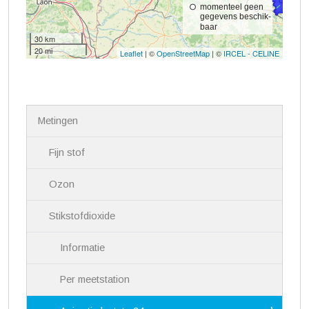
N
Metingen
a
v
i
Fijn stof
g
a
Ozon
t
i
Stikstofdioxide
e
Informatie
Per meetstation