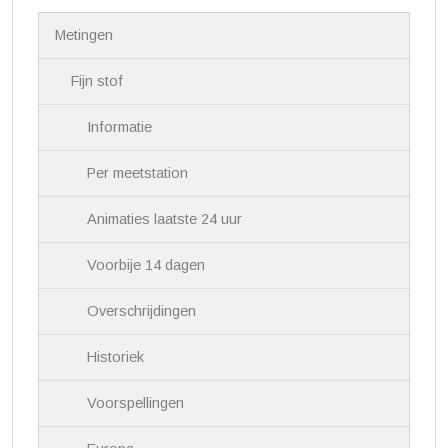
N
Metingen
a
v
i
Fijn stof
g
a
Informatie
t
i
Per meetstation
e
Animaties laatste 24 uur
Voorbije 14 dagen
Overschrijdingen
Historiek
Voorspellingen