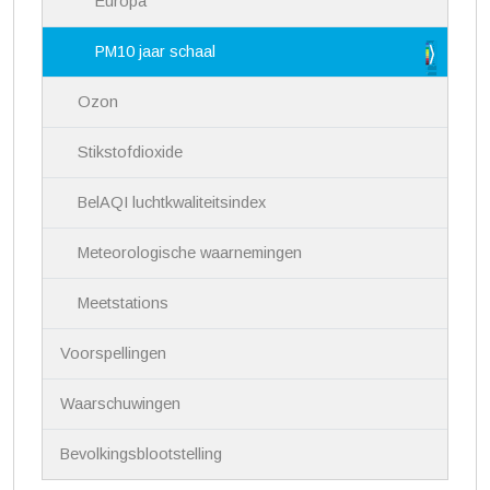
Europa
PM10 jaar schaal
Ozon
Stikstofdioxide
BelAQI luchtkwaliteitsindex
Meteorologische waarnemingen
Meetstations
Voorspellingen
Waarschuwingen
Bevolkingsblootstelling