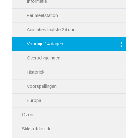
Informatie
t
i
Per meetstation
e
Animaties laatste 24 uur
Voorbije 14 dagen
Overschrijdingen
Historiek
Voorspellingen
Europa
Ozon
Stikstofdioxide