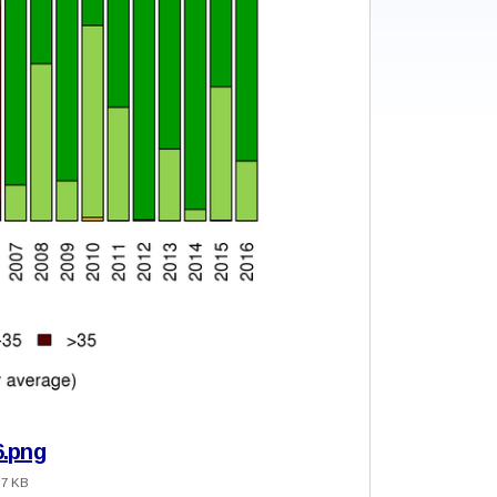
.png
.7 KB