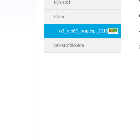
Fijn stof
Ozon
o3_net60_popexp_2016
Stikstofdioxide