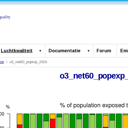
Luchtkwaliteit
Documentatie
Forum
Emi
on
o3_net60_popexp_2016
o3_net60_popexp