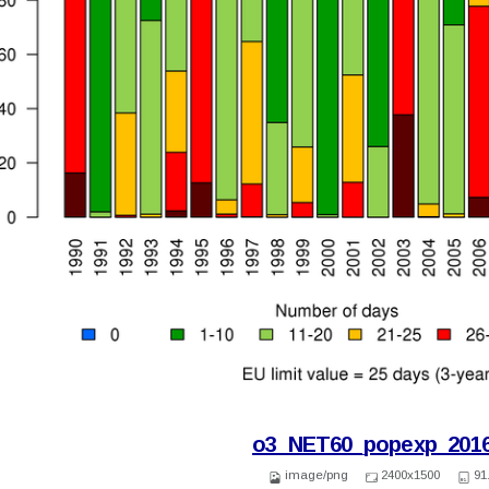
o3_NET60_popexp_2016
image/png
2400x1500
91