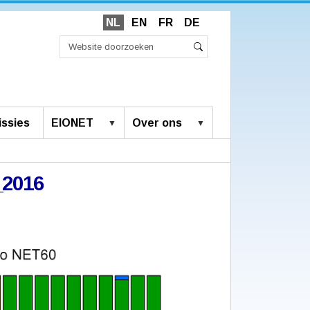
NL
EN
FR
DE
Zoek
Geavanceerd
Zoeken
zoeken...
ssies
EIONET
Over ons
_2016