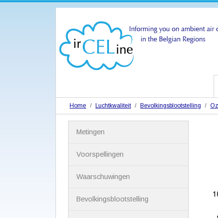
Home
Luchtkwaliteit
Bevolkingsblootstelling
Oz
N
Metingen
a
v
i
Voorspellingen
g
a
Waarschuwingen
t
i
Bevolkingsblootstelling
e