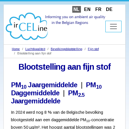
NL
EN
FR
DE
Home
Luchtkwaliteit
Bevolkingsblootstelling
Fijn stof
Blootstelling aan fijn stof
Blootstelling aan fijn stof
PM
Jaargemiddelde
|
PM
10
10
Daggemiddelde
|
PM
2.5
Jaargemiddelde
In 2024 werd nog 8 % van de Belgische bevolking
blootgesteld aan een daggemiddelde PM
-concentratie
10
boven 50 µg/m³. Het hoogst aantal blootstellingen was 2