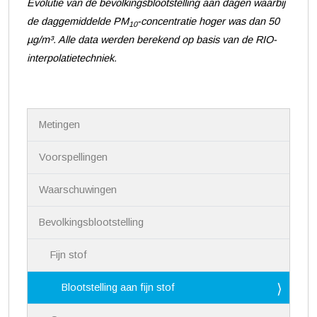
Evolutie van de bevolkingsblootstelling aan dagen waarbij
de daggemiddelde PM
-concentratie hoger was dan 50
10
µg/m³. Alle data werden berekend op basis van de RIO-
interpolatietechniek.
N
Metingen
a
v
i
Voorspellingen
g
a
Waarschuwingen
t
i
Bevolkingsblootstelling
e
Fijn stof
Blootstelling aan fijn stof