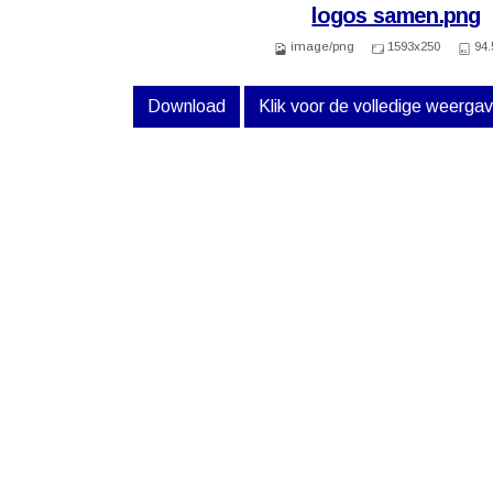
logos samen.png
image/png
1593x250
94.
Download
Klik voor de volledige weerga