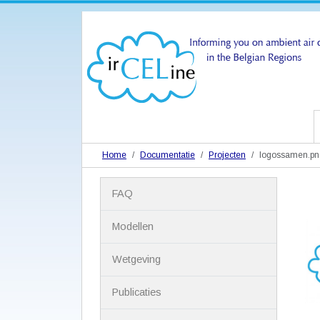
Home
Documentatie
Projecten
logossamen.pn
N
FAQ
a
v
i
Modellen
g
a
Wetgeving
t
i
Publicaties
e