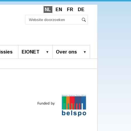
NL
EN
FR
DE
Zoek
Geavanceerd
Zoeken
zoeken...
ssies
EIONET
Over ons