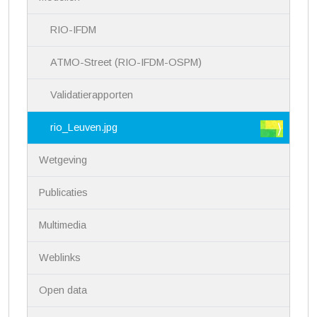
g
a
RIO-IFDM
t
i
ATMO-Street (RIO-IFDM-OSPM)
e
Validatierapporten
rio_Leuven.jpg
Wetgeving
Publicaties
Multimedia
Weblinks
Open data