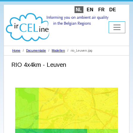
NL
EN
FR
DE
Home
Documentatie
Modellen
rio_Leuven.jpg
RIO 4x4km - Leuven