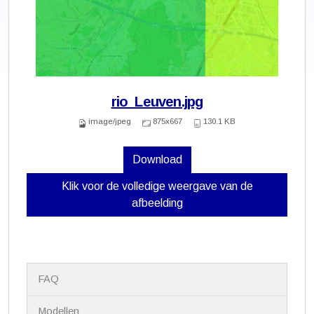
rio_Leuven.jpg
image/jpeg
875x667
130.1 KB
Download
Klik voor de volledige weergave van de
afbeelding
N
FAQ
a
v
i
Modellen