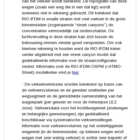
van het verkeer wordt berekend. De topografie van deze
wegen (zoals een weg die in een dal ligt) wordt
eveneens niet in rekening gebracht. Dit betekent dat
RIO-IFDM in smalle straten met veel verkeer in de grote
binnensteden (zogenaamde “street canyons”) de
concentraties vermoedelijk zal onderschatten. De
luchtvervuiling in deze straten kan zich tussen de
bebouwing immers minder goed verspreiden. Om ook
hiermee rekening te houden werd de RIO-IFDM keten
verder uitgebreid met een street canyon model dat
gedetailleerde informatie over de straatconfiguratie
vereist. Informatie over de RIO-IFDM-OSPM (=ATMO-
Street) modelketen vind je
hier
;
- De verkeersemissies worden berekend op basis van
de verkeersvolumes en de gereden snelheden per
wegsegment en de gemiddelde samenstelling van het
wagenpark (per gewest en voor de Antwerpse LEZ
zone). Verkeersdata voor het hoofdwegennet (snelwegen
en belangrijke gewestwegen) zijn gedetailleerd
beschikbaar via systematische verkeerstellingen.
Informatie over verkeersvolumes op het onderliggende
wegennet (in de binnensteden, op kleinere wegen en/of
wegen met zeer weinig verkeer) is echter zeer beperkt of