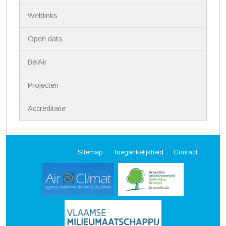
Weblinks
Open data
BelAir
Projecten
Accreditatie
Sitemap
Toegankelijkheid
Contact