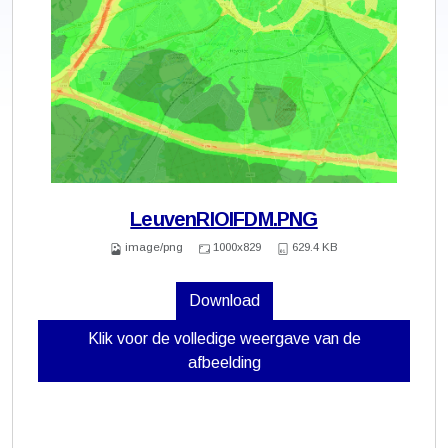
LeuvenRIOIFDM.PNG
image/png
1000x829
629.4 KB
Download
Klik voor de volledige weergave van de
afbeelding