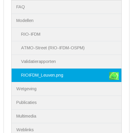
N
FAQ
a
v
i
Modellen
g
a
RIO-IFDM
t
i
ATMO-Street (RIO-IFDM-OSPM)
e
Validatierapporten
RIOIFDM_Leuven.png
Wetgeving
Publicaties
Multimedia
Weblinks