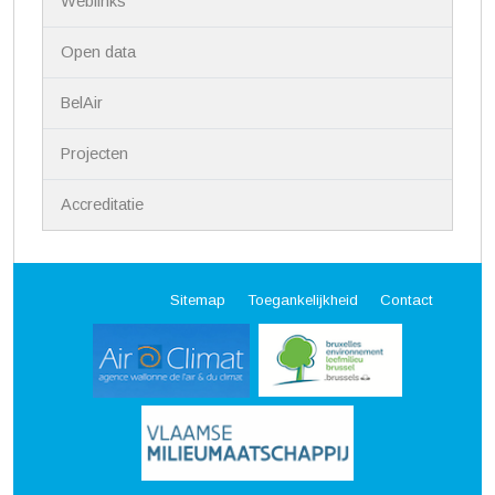
Weblinks
Open data
BelAir
Projecten
Accreditatie
Sitemap
Toegankelijkheid
Contact