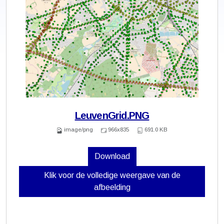
LeuvenGrid.PNG
image/png
966x835
691.0 KB
Download
Klik voor de volledige weergave van de
afbeelding