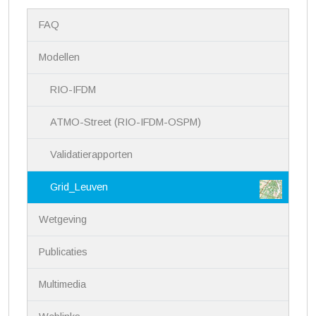
N
FAQ
a
v
i
Modellen
g
a
RIO-IFDM
t
i
ATMO-Street (RIO-IFDM-OSPM)
e
Validatierapporten
Grid_Leuven
Wetgeving
Publicaties
Multimedia