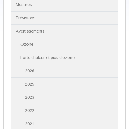
N
Mesures
a
v
i
Prévisions
g
a
Avertissements
t
i
Ozone
o
n
Forte chaleur et pics d'ozone
2026
2025
2023
2022
2021