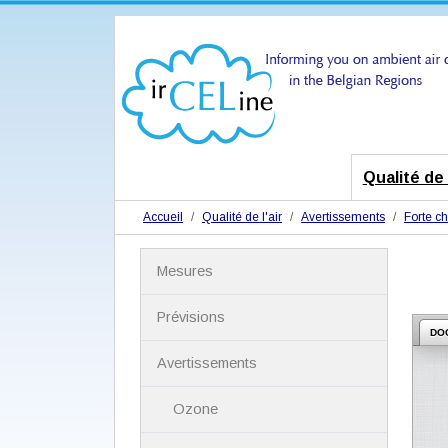
Qualité de l
Accueil
Qualité de l'air
Avertissements
Forte ch
N
Mesures
a
v
i
Prévisions
g
DO
a
Avertissements
t
i
Ozone
o
n