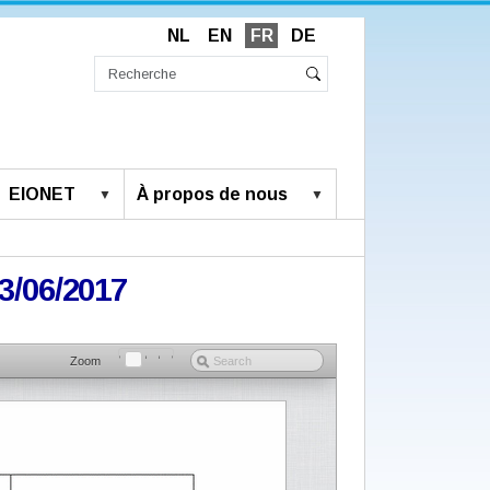
NL
EN
FR
DE
Chercher
par
Recherche
Rechercher
avancée…
EIONET
À propos de nous
23/06/2017
Zoom