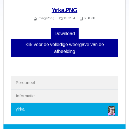
Yirka.PNG
image/png
118x154
55.0 KB
Download
Klik voor de volledige weergave van de
afbeelding
N
Personeel
a
v
i
Informatie
g
a
yirka
t
i
e