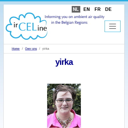
NL
EN
FR
DE
Home
Over ons
yirka
yirka