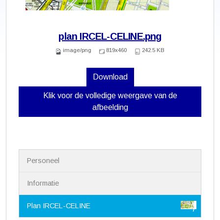
plan IRCEL-CELINE.png
image/png
819x460
242.5 KB
Download
Klik voor de volledige weergave van de
afbeelding
N
Personeel
a
v
i
Informatie
g
a
Plan IRCEL-CELINE
t
i