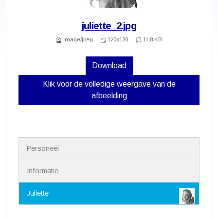
juliette_2.jpg
image/jpeg
120x120
11.8 KB
Download
Klik voor de volledige weergave van de
afbeelding
N
Personeel
a
v
i
Informatie
g
a
Juliette
t
i
e