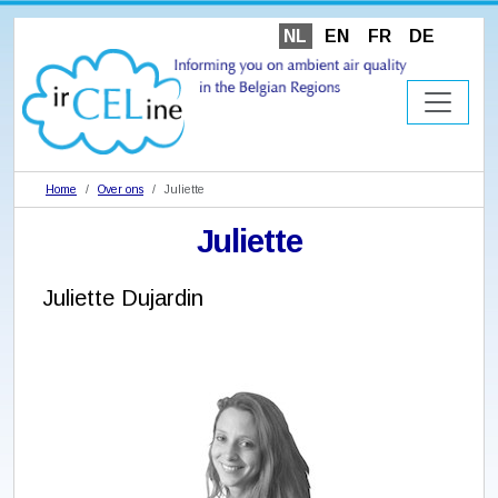
NL
EN
FR
DE
Home
Over ons
Juliette
Juliette
Juliette Dujardin