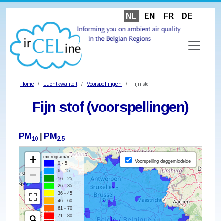
NL
EN
FR
DE
Home
Luchtkwaliteit
Voorspellingen
Fijn stof
Fijn stof (voorspellingen)
PM
|
PM
10
2.5