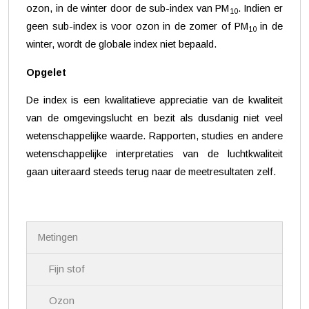
ozon, in de winter door de sub-index van PM
. Indien er
10
geen sub-index is voor ozon in de zomer of PM
in de
10
winter, wordt de globale index niet bepaald.
Opgelet
De index is een kwalitatieve appreciatie van de kwaliteit
van de omgevingslucht en bezit als dusdanig niet veel
wetenschappelijke waarde. Rapporten, studies en andere
wetenschappelijke interpretaties van de luchtkwaliteit
gaan uiteraard steeds terug naar de meetresultaten zelf.
N
Metingen
a
v
i
Fijn stof
g
a
Ozon
t