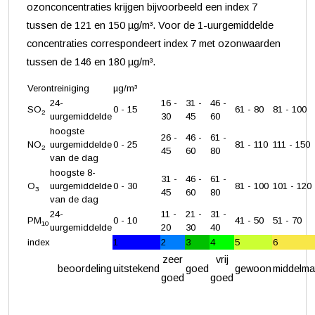
ozonconcentraties krijgen bijvoorbeeld een index 7
tussen de 121 en 150 µg/m³. Voor de 1-uurgemiddelde
concentraties correspondeert index 7 met ozonwaarden
tussen de 146 en 180 µg/m³.
Verontreiniging
µg/m³
24-
16 -
31 -
46 -
SO
0 - 15
61 - 80
81 - 100
2
uurgemiddelde
30
45
60
hoogste
26 -
46 -
61 -
NO
uurgemiddelde
0 - 25
81 - 110
111 - 150
2
45
60
80
van de dag
hoogste 8-
31 -
46 -
61 -
O
uurgemiddelde
0 - 30
81 - 100
101 - 120
3
45
60
80
van de dag
24-
11 -
21 -
31 -
PM
0 - 10
41 - 50
51 - 70
10
uurgemiddelde
20
30
40
index
1
2
3
4
5
6
zeer
vrij
beoordeling
uitstekend
goed
gewoon
middelma
goed
goed