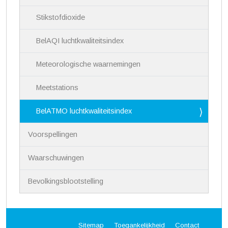
i
Stikstofdioxide
e
BelAQI luchtkwaliteitsindex
Meteorologische waarnemingen
Meetstations
BelATMO luchtkwaliteitsindex
Voorspellingen
Waarschuwingen
Bevolkingsblootstelling
Sitemap
Toegankelijkheid
Contact