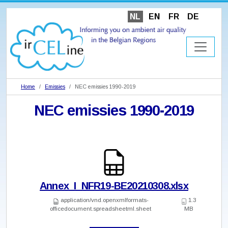
NL
EN
FR
DE
Home
Emissies
NEC emissies 1990-2019
NEC emissies 1990-2019
Annex_I_NFR19-BE20210308.xlsx
application/vnd.openxmlformats-
1.3
officedocument.spreadsheetml.sheet
MB