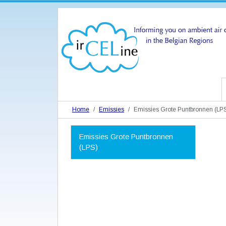
Home
Emissies
Emissies Grote Puntbronnen (LP
N
Emissies Grote Puntbronnen
a
(LPS)
v
i
g
a
t
i
e