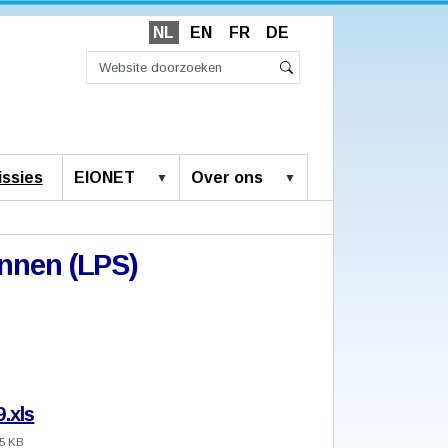
NL
EN
FR
DE
Zoek
Geavanceerd
Zoeken
zoeken...
ssies
EIONET
Over ons
nnen (LPS)
.xls
.5 KB