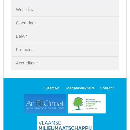
Weblinks
Open data
BelAir
Projecten
Accreditatie
Sitemap
Toegankelijkheid
Contact