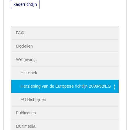
kaderrichtlijn
N
FAQ
a
v
i
Modellen
g
a
Wetgeving
t
i
Historiek
e
Herziening van de Europese richtlijn 2008/50/EG
EU Richtlijnen
Publicaties
Multimedia