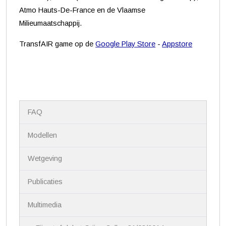
Atmo Hauts-De-France en de Vlaamse
Milieumaatschappij.
TransfAIR game op de
Google Play Store
-
Appstore
N
FAQ
a
v
i
Modellen
g
a
Wetgeving
t
i
Publicaties
e
Multimedia