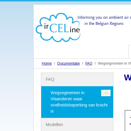
Home
Documentatie
FAQ
Wegsegmenten in Vla
W
N
FAQ
a
v
i
Wegsegmenten in
g
Vlaanderen waar
a
snelheidsbeperking van kracht
t
is
i
e
Modellen