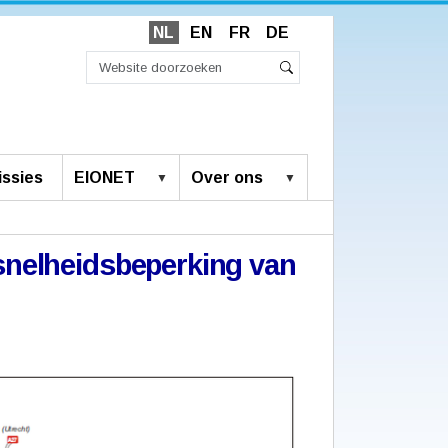
NL
EN
FR
DE
Zoek
Geavanceerd
Zoeken
zoeken...
ssies
EIONET
Over ons
nelheidsbeperking van