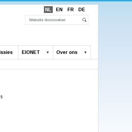
NL
EN
FR
DE
Zoek
Geavanceerd
Zoeken
zoeken...
ssies
EIONET
Over ons