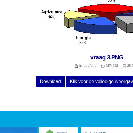
vraag 3.PNG
image/png
487x298
25.
Download
Klik voor de volledige weerga