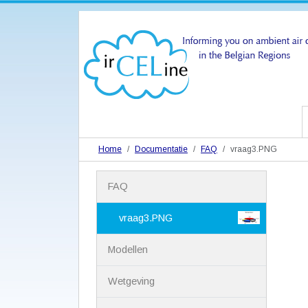
Home
Documentatie
FAQ
vraag3.PNG
N
FAQ
a
v
i
vraag3.PNG
g
a
Modellen
t
i
Wetgeving
e