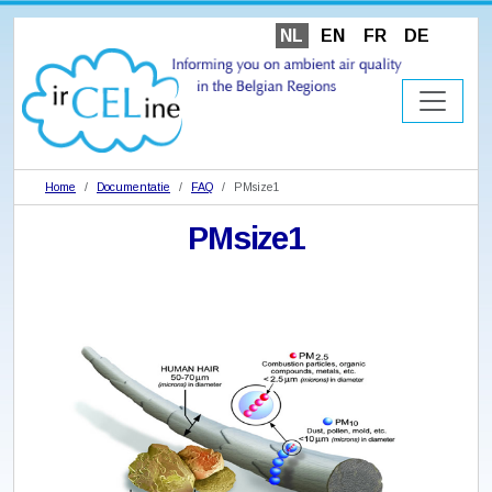
NL
EN
FR
DE
Home
Documentatie
FAQ
PMsize1
PMsize1