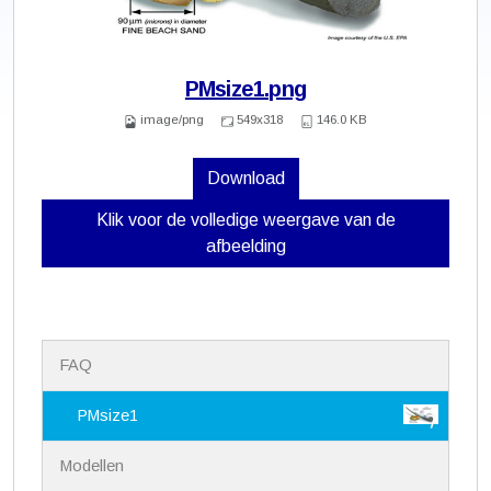
PMsize1.png
image/png
549x318
146.0 KB
Download
Klik voor de volledige weergave van de
afbeelding
N
FAQ
a
v
i
PMsize1
g
a
Modellen
t