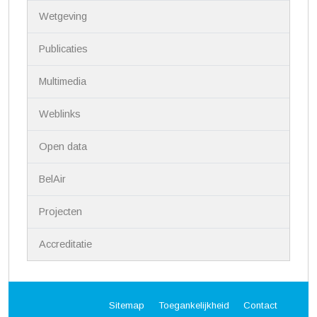
i
Wetgeving
e
Publicaties
Multimedia
Weblinks
Open data
BelAir
Projecten
Accreditatie
Sitemap
Toegankelijkheid
Contact