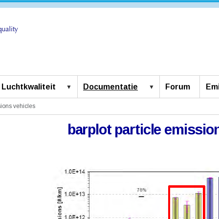
Luchtkwaliteit
Documentatie
Forum
Emi
sions vehicles
barplot particle emissio