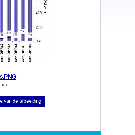
es.PNG
6 KB
ve van de afbeelding