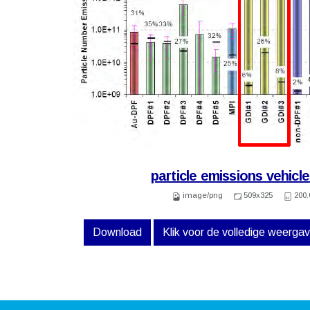
particle emissions vehicl
image/png
509x325
200.
Download
Klik voor de volledige weerga