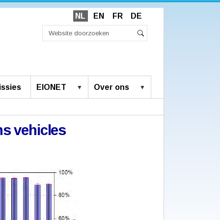
NL
EN
FR
DE
Zoek
Geavanceerd
Zoeken
zoeken...
ssies
EIONET
Over ons
ns vehicles