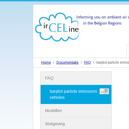
Home
Documentatie
FAQ
barplot particle emis
N
FAQ
a
v
i
barplot particle emissions
g
vehicles
a
t
Modellen
i
e
Wetgeving