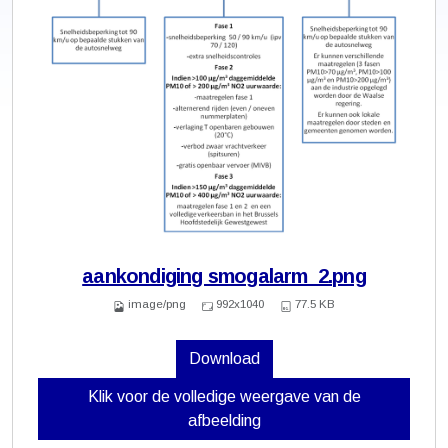
aankondiging smogalarm_2.png
image/png
992x1040
77.5 KB
Download
Klik voor de volledige weergave van de
afbeelding