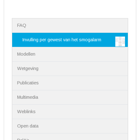
N
FAQ
a
v
i
Invulling per gewest van het smogalarm
g
a
Modellen
t
i
Wetgeving
e
Publicaties
Multimedia
Weblinks
Open data